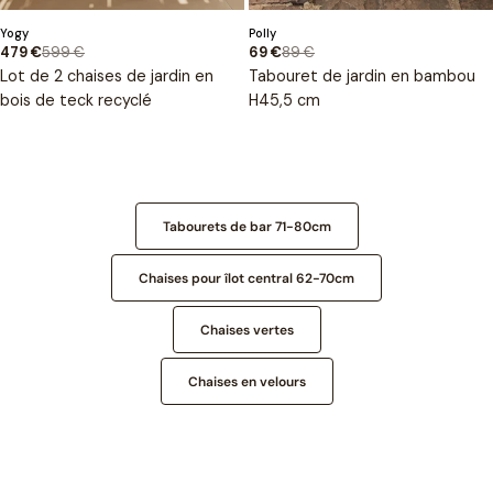
Type
Type
Yogy
Polly
:
:
599 €
89 €
479 €
69 €
Prix
Prix
Prix
Prix
Lot de 2 chaises de jardin en
Tabouret de jardin en bambou
de
habituel
de
habituel
bois de teck recyclé
H45,5 cm
vente
vente
Les produits les plus recherchés
Tabourets de bar 71-80cm
Chaises pour îlot central 62-70cm
Chaises vertes
Chaises en velours