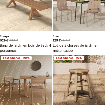
Type
Type
Soraya
Suna
:
:
669 €
249 €
529 €
129 €
Prix
Prix
Prix
Prix
Banc de jardin en bois de teck 4
Lot de 2 chaises de jardin en
de
habituel
de
habituel
personnes
métal taupe
vente
vente
Last Chance
-20%
Last Chance
-22%