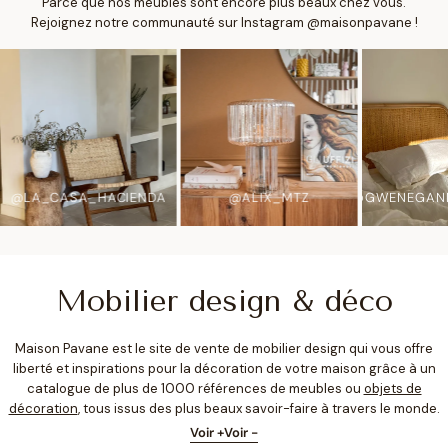
Parce que nos meubles sont encore plus beaux chez vous.
Rejoignez notre communauté sur Instagram @maisonpavane !
@LA_CASA_HACIENDA
@ALIX_MTZ
@GWENEGANN
Mobilier design & déco
Maison Pavane est le site de vente de mobilier design qui vous offre
liberté et inspirations pour la décoration de votre maison grâce à un
catalogue de plus de 1000 références de meubles ou
objets de
décoration
, tous issus des plus beaux savoir-faire à travers le monde.
Grâce à ce large choix riche et inspirant, vous pouvez meubler et
Voir +
Voir -