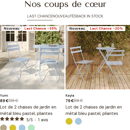
Nos coups de cœur
LAST CHANCE
NOUVEAUTÉS
BACK IN STOCK
Nouveau
Last Chance
-35%
Nouveau
Last Chance
-20%
Type
Type
Yumi
Kayla
:
:
139 €
99 €
89 €
79 €
Prix
Prix
Prix
Prix
Lot de 2 chaises de jardin en
Lot de 2 chaises de jardin en
de
habituel
de
habituel
métal bleu pastel, pliantes
métal bleu pastel, pliantes
vente
vente
5
/
5
-
1
avis