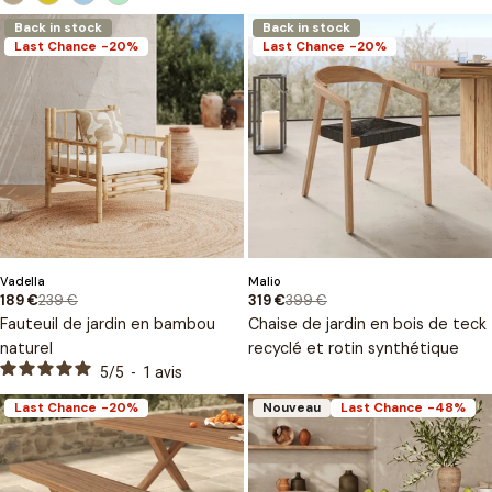
Back in stock
Back in stock
Last Chance
-20%
Last Chance
-20%
Type
Type
Vadella
Malio
:
:
239 €
399 €
189 €
319 €
Prix
Prix
Prix
Prix
Fauteuil de jardin en bambou
Chaise de jardin en bois de teck
de
habituel
de
habituel
naturel
recyclé et rotin synthétique
vente
vente
5
/
5
-
1
avis
Last Chance
-20%
Nouveau
Last Chance
-48%