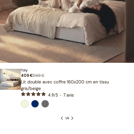
Type
Tilly
:
599 €
409 €
Prix
Prix
Lit double avec coffre 160x200 cm en tissu
de
habituel
gris/beige
vente
4.9
/
5
-
7
avis
1
/
4